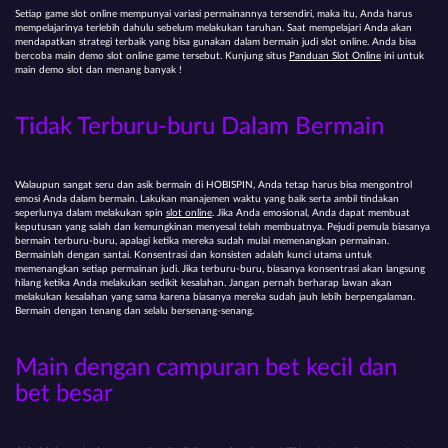
Setiap game slot online mempunyai variasi permainannya tersendiri, maka itu, Anda harus
mempelajarinya terlebih dahulu sebelum melakukan taruhan. Saat mempelajari Anda akan
mendapatkan strategi terbaik yang bisa gunakan dalam bermain judi slot online. Anda bisa
bercoba main demo slot online game tersebut. Kunjung situs
Panduan Slot Online
ini untuk
main demo slot dan menang banyak !
Tidak Terburu-buru Dalam Bermain
Walaupun sangat seru dan asik bermain di HOBISPIN, Anda tetap harus bisa mengontrol
emosi Anda dalam bermain. Lakukan manajemen waktu yang baik serta ambil tindakan
seperlunya dalam melakukan spin
slot online
. Jika Anda emosional, Anda dapat membuat
keputusan yang salah dan kemungkinan menyesal telah membuatnya. Pejudi pemula biasanya
bermain terburu-buru, apalagi ketika mereka sudah mulai memenangkan permainan.
Bermainlah dengan santai. Konsentrasi dan konsisten adalah kunci utama untuk
memenangkan setiap permainan judi. Jika terburu-buru, biasanya konsentrasi akan langsung
hilang ketika Anda melakukan sedikit kesalahan. Jangan pernah berharap lawan akan
melakukan kesalahan yang sama karena biasanya mereka sudah jauh lebih berpengalaman.
Bermain dengan tenang dan selalu bersenang-senang.
Main dengan campuran bet kecil dan
bet besar