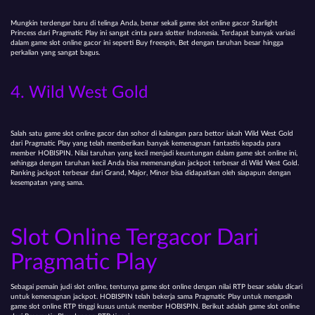
Mungkin terdengar baru di telinga Anda, benar sekali game slot online gacor Starlight
Princess dari Pragmatic Play ini sangat cinta para slotter Indonesia. Terdapat banyak variasi
dalam game slot online gacor ini seperti Buy freespin, Bet dengan taruhan besar hingga
perkalian yang sangat bagus.
4. Wild West Gold
Salah satu game slot online gacor dan sohor di kalangan para bettor iakah Wild West Gold
dari Pragmatic Play yang telah memberikan banyak kemenagnan fantastis kepada para
member HOBISPIN. Nilai taruhan yang kecil menjadi keuntungan dalam game slot online ini,
sehingga dengan taruhan kecil Anda bisa memenangkan jackpot terbesar di Wild West Gold.
Ranking jackpot terbesar dari Grand, Major, Minor bisa didapatkan oleh siapapun dengan
kesempatan yang sama.
Slot Online Tergacor Dari
Pragmatic Play
Sebagai pemain judi slot online, tentunya game slot online dengan nilai RTP besar selalu dicari
untuk kemenagnan jackpot. HOBISPIN telah bekerja sama Pragmatic Play untuk mengasih
game slot online RTP tinggi kusus untuk member HOBISPIN. Berikut adalah game slot online