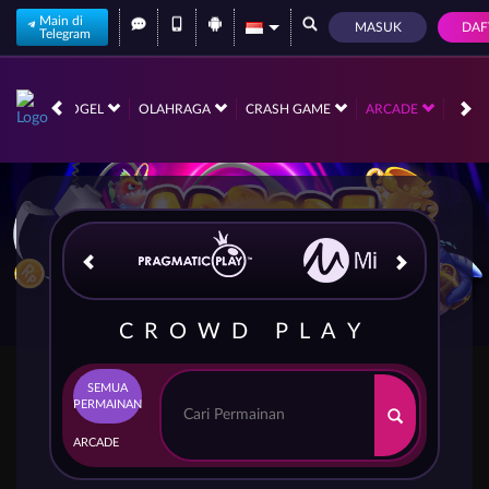
Main di
MASUK
DAF
Telegram
RACE
TOGEL
OLAHRAGA
CRASH GAME
ARCADE
POK
CROWD PLAY
SEMUA
PERMAINAN
ARCADE