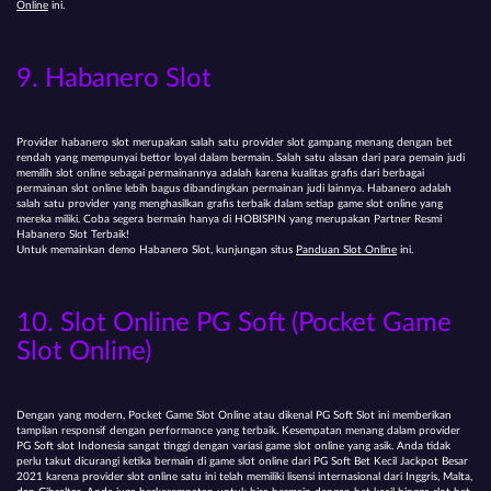
Online
ini.
9. Habanero Slot
Provider habanero slot merupakan salah satu provider slot gampang menang dengan bet
rendah yang mempunyai bettor loyal dalam bermain. Salah satu alasan dari para pemain judi
memilih slot online sebagai permainannya adalah karena kualitas grafis dari berbagai
permainan slot online lebih bagus dibandingkan permainan judi lainnya. Habanero adalah
salah satu provider yang menghasilkan grafis terbaik dalam setiap game slot online yang
mereka miliki. Coba segera bermain hanya di HOBISPIN yang merupakan Partner Resmi
Habanero Slot Terbaik!
Untuk memainkan demo Habanero Slot, kunjungan situs
Panduan Slot Online
ini.
10. Slot Online PG Soft (Pocket Game
Slot Online)
Dengan yang modern, Pocket Game Slot Online atau dikenal PG Soft Slot ini memberikan
tampilan responsif dengan performance yang terbaik. Kesempatan menang dalam provider
PG Soft slot Indonesia sangat tinggi dengan variasi game slot online yang asik. Anda tidak
perlu takut dicurangi ketika bermain di game slot online dari PG Soft Bet Kecil Jackpot Besar
2021 karena provider slot online satu ini telah memiliki lisensi internasional dari Inggris, Malta,