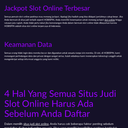
Jackpot Slot Online Terbesar
Semua pemain slot online pastinya mau menang jackpot. Apalagi jika hadiah yang bisa didapat jumlahnya cukup besar. Jika
Anda bermain di situs judi terbaik seperti HOBISPIN, Anda memiliki kesempatan untuk menang jackpot
slot online
hingga
ratusan juta rupiah. Anda tidak perlu takut jika kemenangan Anda dalam bermain slot online tidak dibayarkan karena
HOBISPIN adalah situs slot online terpercaya di Indonesia.
Keamanan Data
Semua orang tidak ingin data mereka bocor dan digunakan untuk sesuatu tanpa izin mereka. Di sini, di HOBISPIN, kami
menangani perlindungan data dan privasi dengan sangat serius, itulah sebabnya kami menerapkan teknologi canggih untuk
mengenkripsi setiap informasi anggota yang kami miliki.
4 Hal Yang Semua Situs Judi
Slot Online Harus Ada
Sebelum Anda Daftar
Dalam memilih
situs judi slot online
, Anda harus cek beberapa faktor penting sebelum