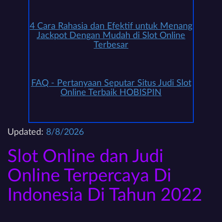
4 Cara Rahasia dan Efektif untuk Menang
Jackpot Dengan Mudah di Slot Online
Terbesar
FAQ - Pertanyaan Seputar Situs Judi Slot
Online Terbaik HOBISPIN
Updated:
8/8/2026
Slot Online dan Judi
Online Terpercaya Di
Indonesia Di Tahun 2022