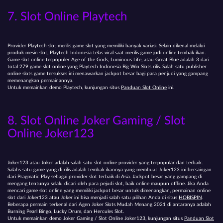
7. Slot Online Playtech
Provider Playtech slot merilis game slot yang memiliki banyak variasi. Selain dikenal melalui
produk mesin slot, Playtech Indonesia telas viral saat merilis game
judi online
tembak ikan.
Game slot online terpopuler Age of the Gods, Luminous Life, atau Great Blue adalah 3 dari
total 279 game slot online yang Playtech Indonesia Big Win Slots rilis. Salah satu publisher
online slots game tersukses ini menawarkan jackpot besar bagi para penjudi yang gampang
memenangkan permainannya.
Untuk memainkan demo Playtech, kunjungan situs
Panduan Slot Online
ini.
8. Slot Online Joker Gaming / Slot
Online Joker123
Joker123 atau Joker adalah salah satu slot online provider yang terpopular dan terbaik.
Salahs satu game yang di rilis adalah tembak ikannya yang membuat Joker123 ini bersaingan
dari Pragmatic Play sebagai provider slot terbaik di Asia. Jackpot besar yang gampang di
mengang tentunya selalu dicari oleh para pejudi slot, baik online maupun offline. Jika Anda
mencari game slot online yang memiliki jackpot besar untuk dimenangkan, permainan online
slot dari Joker123 atau Joker ini bisa menjadi salah satu pilihan Anda di situs
HOBISPIN
.
Beberapa permain terkenal dari Agen Joker Slots Mudah Menang 2021 di antaranya adalah
Burning Pearl Bingo, Lucky Drum, dan Hercules Slot.
Untuk memainkan demo Joker Gaming / Slot Online Joker123, kunjungan situs
Panduan Slot