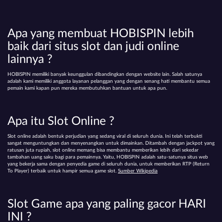
Apa yang membuat HOBISPIN lebih
baik dari situs slot dan judi online
lainnya ?
HOBISPIN memiliki banyak keunggulan dibandingkan dengan website lain. Salah satunya
adalah kami memiliki anggota layanan pelanggan yang dengan senang hati membantu semua
pemain kami kapan pun mereka membutuhkan bantuan untuk apa pun.
Apa itu Slot Online ?
Slot online adalah bentuk perjudian yang sedang viral di seluruh dunia. Ini telah terbukti
sangat menguntungkan dan menyenangkan untuk dimainkan. Ditambah dengan jackpot yang
ratusan juta rupiah, slot online memang bisa membantu memberikan lebih dari sekedar
tambahan uang saku bagi para pemainnya. Yaitu, HOBISPIN adalah satu-satunya situs web
yang bekerja sama dengan penyedia game di seluruh dunia, untuk memberikan RTP (Return
To Player) terbaik untuk hampir semua game slot.
Sumber Wikipedia
Slot Game apa yang paling gacor HARI
INI ?