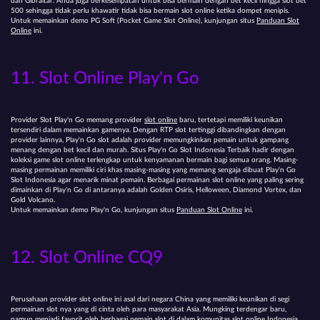
dan Gibraltar. Anda juga berkesempatan untuk bisa bermain dengan bet kecil hingga slot bet
500 sehingga tidak perlu khawatir tidak bisa bermain slot online ketika dompet menipis.
Untuk memainkan demo PG Soft (Pocket Game Slot Online), kunjungan situs
Panduan Slot
Online
ini.
11. Slot Online Play'n Go
Provider Slot Play'n Go memang provider
slot online
baru, tertetapi memiliki keunikan
tersendiri dalam memainkan gamenya. Dengan RTP slot tertinggi dibandingkan dengan
provider lainnya, Play'n Go slot adalah provider memungkinkan pemain untuk gampang
menang dengan bet kecil dan murah. Situs Play'n Go Slot Indonesia Terbaik hadir dengan
koleksi game slot online terlengkap untuk kenyamanan bermain bagi semua orang. Masing-
masing permainan memiliki ciri khas masing-masing yang memang sengaja dibuat Play'n Go
Slot Indonesia agar menarik minat pemain. Berbagai permainan slot online yang paling sering
dimainkan di Play'n Go di antaranya adalah Golden Osiris, Helloween, Diamond Vortex, dan
Gold Volcano.
Untuk memainkan demo Play'n Go, kunjungan situs
Panduan Slot Online
ini.
12. Slot Online CQ9
Perusahaan provider slot online ini asal dari negara China yang memiliki keunikan di segi
permainan slot nya yang di cinta oleh para masyarakat Asia. Mungking terdengar baru,
namun menjadi favorit oleh berbagai pemain slot di dalam komunitas slot online Indonesia.