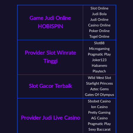
Slot Online
Judi Bola
Game Judi Online
Judi Online
Casino Online
HOBISPIN
Poker Online
Togel Online
Slot88
Microgaming
Provider Slot Winrate
Pragmatic Play
Joker123
Tinggi
Habanero
Playtech
Wild West Slot
Starlight Princess
Slot Gacor Terbaik
Aztec Gems
Gates Of Olympus
Sbobet Casino
Ion Casino
Pretty Gaming
Provider Judi Live Casino
AG Casino
Pragmatic Play
Sexy Baccarat