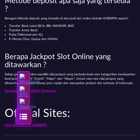
Metode deposit apa saja yang tersedia
?
Beragam Metode deposit yang tersedia di situs judi slot online terbaik HOBISPIN seperti :
Transfer Bank Lokal (BCA, BRI, MANDIRI, BNI)
Transfer Antar Bank
Pulsa (Telkomsel dan XL)
E-Money (Ovo, Gopay dan DANA)
Berapa Jackpot Slot Online yang
ditawarkan ?
Setiap game slot online memiliki nilai jackpot yang berbeda-beda dan kategorikan berdasarkan
level jackpot seperti "Grand", "Major" dan "Mayor". Untuk rata-rata nilai jackpot yang
ditawarkan mencapai ratusan juta rupiah dan merupakan jackpot slot terbesar di Indonesia.
Panduan Judi Slot Online Terpercaya
Official Sites:
LINK ALTERNATIF HOBISPIN