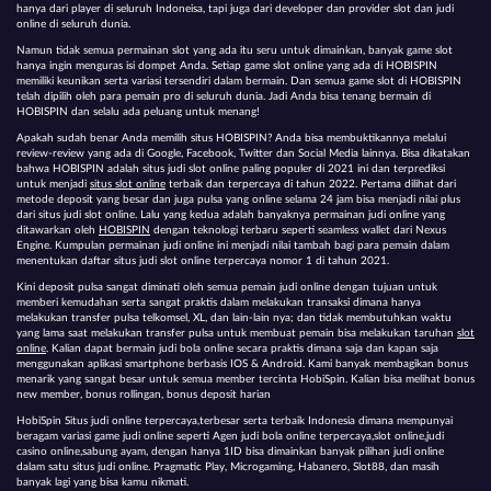
hanya dari player di seluruh Indoneisa, tapi juga dari developer dan provider slot dan judi
online di seluruh dunia.
Namun tidak semua permainan slot yang ada itu seru untuk dimainkan, banyak game slot
hanya ingin menguras isi dompet Anda. Setiap game slot online yang ada di HOBISPIN
memiliki keunikan serta variasi tersendiri dalam bermain. Dan semua game slot di HOBISPIN
telah dipilih oleh para pemain pro di seluruh dunia. Jadi Anda bisa tenang bermain di
HOBISPIN dan selalu ada peluang untuk menang!
Apakah sudah benar Anda memilih situs HOBISPIN? Anda bisa membuktikannya melalui
review-review yang ada di Google, Facebook, Twitter dan Social Media lainnya. Bisa dikatakan
bahwa HOBISPIN adalah situs judi slot online paling populer di 2021 ini dan terprediksi
untuk menjadi
situs slot online
terbaik dan terpercaya di tahun 2022. Pertama dilihat dari
metode deposit yang besar dan juga pulsa yang online selama 24 jam bisa menjadi nilai plus
dari situs judi slot online. Lalu yang kedua adalah banyaknya permainan judi online yang
ditawarkan oleh
HOBISPIN
dengan teknologi terbaru seperti seamless wallet dari Nexus
Engine. Kumpulan permainan judi online ini menjadi nilai tambah bagi para pemain dalam
menentukan daftar situs judi slot online terpercaya nomor 1 di tahun 2021.
Kini deposit pulsa sangat diminati oleh semua pemain judi online dengan tujuan untuk
memberi kemudahan serta sangat praktis dalam melakukan transaksi dimana hanya
melakukan transfer pulsa telkomsel, XL, dan lain-lain nya; dan tidak membutuhkan waktu
yang lama saat melakukan transfer pulsa untuk membuat pemain bisa melakukan taruhan
slot
online
. Kalian dapat bermain judi bola online secara praktis dimana saja dan kapan saja
menggunakan aplikasi smartphone berbasis IOS & Android. Kami banyak membagikan bonus
menarik yang sangat besar untuk semua member tercinta HobiSpin. Kalian bisa melihat bonus
new member, bonus rollingan, bonus deposit harian
HobiSpin Situs judi online terpercaya,terbesar serta terbaik Indonesia dimana mempunyai
beragam variasi game judi online seperti Agen judi bola online terpercaya,slot online,judi
casino online,sabung ayam, dengan hanya 1ID bisa dimainkan banyak pilihan judi online
dalam satu situs judi online. Pragmatic Play, Microgaming, Habanero, Slot88, dan masih
banyak lagi yang bisa kamu nikmati.