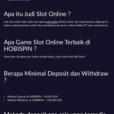
Apa itu Judi Slot Online ?
Judi slot online ialah salah satu game
judi online
dimana mesin slot yang biasanya dijumapi di
kasino, sekarang Anda sudah bisa memainkannya secara online melalui PC atau smartphone.
Apa Game Slot Online Terbaik di
HOBISPIN ?
Anda bisa cek game slot online terbaik diatas, atau Anda bisa Klik Disini.
Berapa Minimal Deposit dan Withdraw
?
Minimal Deposit di HOBISPIN = 50.000 IDR
Minimal Withdraw di HOBISPIN = 100.000 IDR