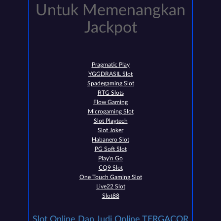
Untuk Memenangkan
Jackpot
Pragmatic Play
YGGDRASIL Slot
Spadegaming Slot
RTG Slots
Flow Gaming
Microgaming Slot
Slot Playtech
Slot Joker
Habanero Slot
PG Soft Slot
Play'n Go
CQ9 Slot
One Touch Gaming Slot
Live22 Slot
Slot88
Slot Online Dan Judi Online TERGACOR