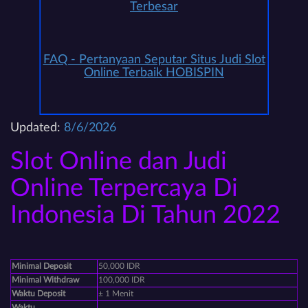
Terbesar
FAQ - Pertanyaan Seputar Situs Judi Slot
Online Terbaik HOBISPIN
Updated:
8/6/2026
Slot Online dan Judi
Online Terpercaya Di
Indonesia Di Tahun 2022
Minimal Deposit
50,000 IDR
Minimal Withdraw
100,000 IDR
Waktu Deposit
± 1 Menit
Waktu