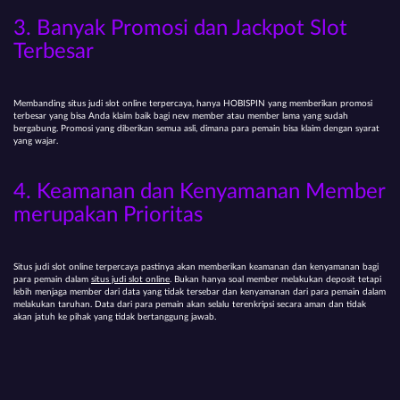
3. Banyak Promosi dan Jackpot Slot
Terbesar
Membanding situs judi slot online terpercaya, hanya HOBISPIN yang memberikan promosi
terbesar yang bisa Anda klaim baik bagi new member atau member lama yang sudah
bergabung. Promosi yang diberikan semua asli, dimana para pemain bisa klaim dengan syarat
yang wajar.
4. Keamanan dan Kenyamanan Member
merupakan Prioritas
Situs judi slot online terpercaya pastinya akan memberikan keamanan dan kenyamanan bagi
para pemain dalam
situs judi slot online
. Bukan hanya soal member melakukan deposit tetapi
lebih menjaga member dari data yang tidak tersebar dan kenyamanan dari para pemain dalam
melakukan taruhan. Data dari para pemain akan selalu terenkripsi secara aman dan tidak
akan jatuh ke pihak yang tidak bertanggung jawab.