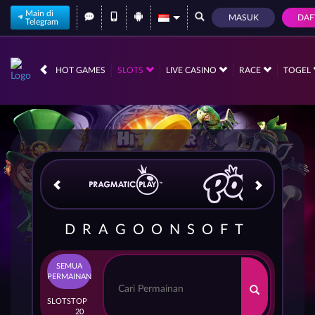
Main di
MASUK
DAF
Telegram
IDR
12,700,132,
HOT GAMES
SLOTS
LIVE CASINO
RACE
TOGEL
DRAGOONSOFT
SEMUA
PERMAINAN
SLOTS
TOP
20