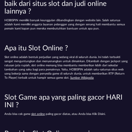
baik dari situs slot dan judi online
lainnya ?
HOBISPIN memiliki banyak keunggulan dibandingkan dengan website lain. Salah satunya
adalah kami memiliki anggota layanan pelanggan yang dengan senang hati membantu semua
pemain kami kapan pun mereka membutuhkan bantuan untuk apa pun.
Apa itu Slot Online ?
Slot online adalah bentuk perjudian yang sedang viral di seluruh dunia. Ini telah terbukti
sangat menguntungkan dan menyenangkan untuk dimainkan. Ditambah dengan jackpot yang
ratusan juta rupiah, slot online memang bisa membantu memberikan lebih dari sekedar
tambahan uang saku bagi para pemainnya. Yaitu, HOBISPIN adalah satu-satunya situs web
yang bekerja sama dengan penyedia game di seluruh dunia, untuk memberikan RTP (Return
To Player) terbaik untuk hampir semua game slot.
Sumber Wikipedia
Slot Game apa yang paling gacor HARI
INI ?
Anda bisa cek game
slot online
paling gacor diatas, atau Anda bisa Klik Disini.