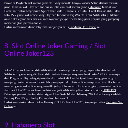
Provider Playtech slot merilis game slot yang memiliki banyak variasi. Selain dikenal melalui
produk mesin slot, Playtech Indonesia telas viral saat merilis game
judi online
tembak ikan.
Game slot online terpopuler Age of the Gods, Luminous Life, atau Great Blue adalah 3 dari
total 279 game slot online yang Playtech Indonesia Big Win Slots rilis. Salah satu publisher
online slots game tersukses ini menawarkan jackpot besar bagi para penjudi yang gampang
memenangkan permainannya.
Untuk memainkan demo Playtech, kunjungan situs
Panduan Slot Online
ini.
8. Slot Online Joker Gaming / Slot
Online Joker123
Joker123 atau Joker adalah salah satu slot online provider yang terpopular dan terbaik.
Salahs satu game yang di rilis adalah tembak ikannya yang membuat Joker123 ini bersaingan
dari Pragmatic Play sebagai provider slot terbaik di Asia. Jackpot besar yang gampang di
mengang tentunya selalu dicari oleh para pejudi slot, baik online maupun offline. Jika Anda
mencari game slot online yang memiliki jackpot besar untuk dimenangkan, permainan online
slot dari Joker123 atau Joker ini bisa menjadi salah satu pilihan Anda di situs
HOBISPIN
.
Beberapa permain terkenal dari Agen Joker Slots Mudah Menang 2021 di antaranya adalah
Burning Pearl Bingo, Lucky Drum, dan Hercules Slot.
Untuk memainkan demo Joker Gaming / Slot Online Joker123, kunjungan situs
Panduan Slot
Online
ini.
9. Habanero Slot