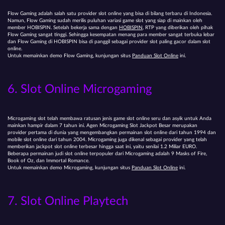
Flow Gaming adalah salah satu provider slot online yang bisa di bilang terbaru di Indonesia.
Namun, Flow Gaming sudah merilis puluhan variasi game slot yang siap di mainkan oleh
member HOBISPIN. Setelah bekerja sama dengan
HOBISPIN
, RTP yang diberikan oleh pihak
Flow Gaming sangat tinggi. Sehingga kesempatan menang para member sangat terbuka lebar
dan Flow Gaming di HOBISPIN bisa di panggil sebagai provider slot paling gacor dalam slot
online.
Untuk memainkan demo Flow Gaming, kunjungan situs
Panduan Slot Online
ini.
6. Slot Online Microgaming
Microgaming slot telah membawa ratusan jenis game slot online seru dan asyik untuk Anda
mainkan hampir dalam 7 tahun ini. Agen Microgaming Slot Jackpot Besar merupakan
provider pertama di dunia yang mengembangkan permainan slot online dari tahun 1994 dan
mobile slot online dari tahun 2004. Microgaming juga dikenal sebagai provider yang telah
memberikan jackpot slot online terbesar hingga saat ini, yaitu senilai 1.2 Miliar EURO.
Beberapa permainan judi slot online terpopuler dari Microgaming adalah 9 Masks of Fire,
Book of Oz, dan Immortal Romance.
Untuk memainkan demo Microgaming, kunjungan situs
Panduan Slot Online
ini.
7. Slot Online Playtech