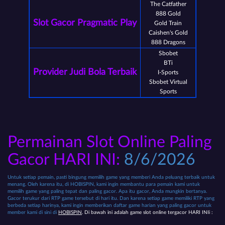
The Catfather
888 Gold
Slot Gacor Pragmatic Play
Gold Train
Caishen's Gold
888 Dragons
Sbobet
BTi
Provider Judi Bola Terbaik
I-Sports
Sbobet Virtual
Sports
Permainan Slot Online Paling
Gacor HARI INI:
8/6/2026
Untuk setiap pemain, pasti bingung memilih game yang memberi Anda peluang terbaik untuk
menang. Oleh karena itu, di HOBISPIN, kami ingin membantu para pemain kami untuk
memilih game yang paling tepat dan paling gacor. Apa itu gacor, Anda mungkin bertanya.
Gacor terukur dari RTP game tersebut di hari itu. Dan karena setiap game memiliki RTP yang
berbeda setiap harinya, kami ingin memberikan daftar game harian yang paling gacor untuk
member kami di sini di
HOBISPIN
. Di bawah ini adalah game slot online tergacor HARI INIi :