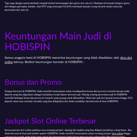
Tiga naga dengan warna berbeda menjadi simbol kemenangan dari game slot satu ini. Meskipun termasuk kategori game
slot dengan gameplay standar, nilai RTP yang mencapai 96,84% membuat banyak orang tertarik untuk mencoba
permainan slot satu ini.
Keuntungan Main Judi di
HOBISPIN
Semua anggota kami di HOBISPIN menerima keuntungan yang tidak disediakan oleh
situs slot
online
lainnya. Berikut keuntungan bermain di HOBISPIN :
Bonus dan Promo
Dengan bermain di HOBISPIN, Anda memiliki kesempatan untuk mendapatkan bonus dan promosi menarik berupa saldo
deposit yang bisa digunakan sebagai tambahan modal dalam bermain judi. Masing-masing permainan judi di HOBISPIN
memiliki berbagai bonus dan promosi menarik yang sayang untuk dilewatkan. Mulai dari judi slot banyak bonus hingga 10%
deposit untuk new member tersedia yang bisa didapatkan jika Anda mendaftar dan bermain di situs HOBISPIN.
Jackpot Slot Online Terbesar
Semua pemain slot online pastinya mau menang jackpot. Apalagi jika hadiah yang bisa didapat jumlahnya cukup besar. Jika
Anda bermain di situs judi terbaik seperti HOBISPIN, Anda memiliki kesempatan untuk menang jackpot
slot online
hingga
ratusan juta rupiah. Anda tidak perlu takut jika kemenangan Anda dalam bermain slot online tidak dibayarkan karena