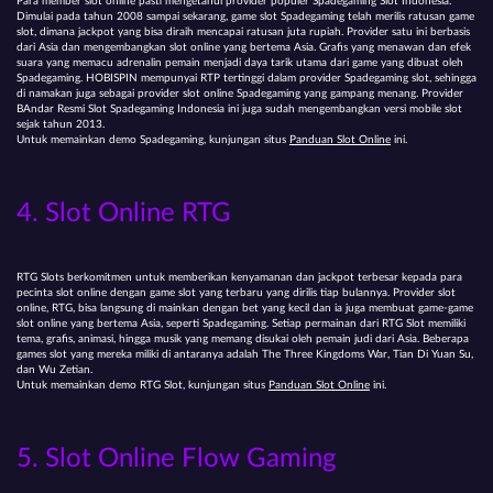
Para member slot online pasti mengetahui provider populer Spadegaming Slot Indonesia.
Dimulai pada tahun 2008 sampai sekarang, game slot Spadegaming telah merilis ratusan game
slot, dimana jackpot yang bisa diraih mencapai ratusan juta rupiah. Provider satu ini berbasis
dari Asia dan mengembangkan slot online yang bertema Asia. Grafis yang menawan dan efek
suara yang memacu adrenalin pemain menjadi daya tarik utama dari game yang dibuat oleh
Spadegaming. HOBISPIN mempunyai RTP tertinggi dalam provider Spadegaming slot, sehingga
di namakan juga sebagai provider slot online Spadegaming yang gampang menang. Provider
BAndar Resmi Slot Spadegaming Indonesia ini juga sudah mengembangkan versi mobile slot
sejak tahun 2013.
Untuk memainkan demo Spadegaming, kunjungan situs
Panduan Slot Online
ini.
4. Slot Online RTG
RTG Slots berkomitmen untuk memberikan kenyamanan dan jackpot terbesar kepada para
pecinta slot online dengan game slot yang terbaru yang dirilis tiap bulannya. Provider slot
online, RTG, bisa langsung di mainkan dengan bet yang kecil dan ia juga membuat game-game
slot online yang bertema Asia, seperti Spadegaming. Setiap permainan dari RTG Slot memiliki
tema, grafis, animasi, hingga musik yang memang disukai oleh pemain judi dari Asia. Beberapa
games slot yang mereka miliki di antaranya adalah The Three Kingdoms War, Tian Di Yuan Su,
dan Wu Zetian.
Untuk memainkan demo RTG Slot, kunjungan situs
Panduan Slot Online
ini.
5. Slot Online Flow Gaming