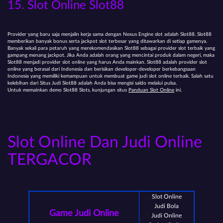
15. Slot Online Slot88
Provider yang baru saja menjalin kerja sama dengan Nexus Engine slot adalah Slot88. Slot88
memberikan banyak bonus serta jackpot slot terbesar yang ditawarkan di setiap gamenya.
Banyak sekali para petaruh yang merekomendasikan Slot88 sebagai provider slot terbaik yang
gampang menang jackpot. Jika Anda adalah orang yang mencintai produk dalam negeri, maka
Slot88 menjadi provider slot online yang harus Anda mainkan. Slot88 adalah provider slot
online yang berasal dari Indonesia dan berisikan developer-developer berkebangsaan
Indonesia yang memiliki kemampuan untuk membuat game judi slot online terbaik. Salah satu
kelebihan dari Situs Judi Slot88 adalah Anda bisa mengisi saldo melalui pulsa.
Untuk memainkan demo Slot88 Slots, kunjungan situs
Panduan Slot Online
ini.
Slot Online Dan Judi Online
TERGACOR
Slot Online
Judi Bola
Game Judi Online
Judi Online