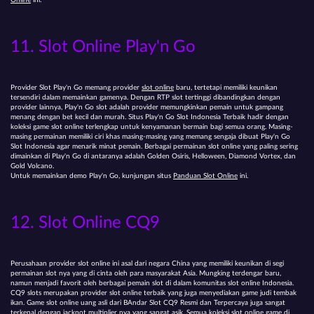
11. Slot Online Play'n Go
Provider Slot Play'n Go memang provider
slot online
baru, tertetapi memiliki keunikan
tersendiri dalam memainkan gamenya. Dengan RTP slot tertinggi dibandingkan dengan
provider lainnya, Play'n Go slot adalah provider memungkinkan pemain untuk gampang
menang dengan bet kecil dan murah. Situs Play'n Go Slot Indonesia Terbaik hadir dengan
koleksi game slot online terlengkap untuk kenyamanan bermain bagi semua orang. Masing-
masing permainan memiliki ciri khas masing-masing yang memang sengaja dibuat Play'n Go
Slot Indonesia agar menarik minat pemain. Berbagai permainan slot online yang paling sering
dimainkan di Play'n Go di antaranya adalah Golden Osiris, Helloween, Diamond Vortex, dan
Gold Volcano.
Untuk memainkan demo Play'n Go, kunjungan situs
Panduan Slot Online
ini.
12. Slot Online CQ9
Perusahaan provider slot online ini asal dari negara China yang memiliki keunikan di segi
permainan slot nya yang di cinta oleh para masyarakat Asia. Mungking terdengar baru,
namun menjadi favorit oleh berbagai pemain slot di dalam komunitas slot online Indonesia.
CQ9 slots merupakan provider slot online terbaik yang juga menyediakan game judi tembak
ikan. Game slot online uang asli dari BAndar Slot CQ9 Resmi dan Terpercaya juga sangat
terkenal dengan jackpot multiplier nya yang sangat asik. Semua koleksi slot online game di