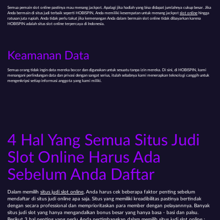
Semua pemain slot online pastinya mau menang jackpot. Apalagi jika hadiah yang bisa didapat jumlahnya cukup besar. Jika
Anda bermain di situs judi terbaik seperti HOBISPIN, Anda memiliki kesempatan untuk menang jackpot
slot online
hingga
ratusan juta rupiah. Anda tidak perlu takut jika kemenangan Anda dalam bermain slot online tidak dibayarkan karena
HOBISPIN adalah situs slot online terpercaya di Indonesia.
Keamanan Data
Semua orang tidak ingin data mereka bocor dan digunakan untuk sesuatu tanpa izin mereka. Di sini, di HOBISPIN, kami
menangani perlindungan data dan privasi dengan sangat serius, itulah sebabnya kami menerapkan teknologi canggih untuk
mengenkripsi setiap informasi anggota yang kami miliki.
4 Hal Yang Semua Situs Judi
Slot Online Harus Ada
Sebelum Anda Daftar
Dalam memilih
situs judi slot online
, Anda harus cek beberapa faktor penting sebelum
mendaftar di situs judi online apa saja. Situs yang memiliki kreadibilitas pastinya bertindak
dengan secara professional dan memprioritaskan para member dengan pelayannnya. Banyak
situs judi slot yang hanya mengandalkan bonus besar yang hanya basa - basi dan palsu.
Berikut 3 hal penting yang perlu Anda pertimbangkan dalam memilih situs judi slot online :