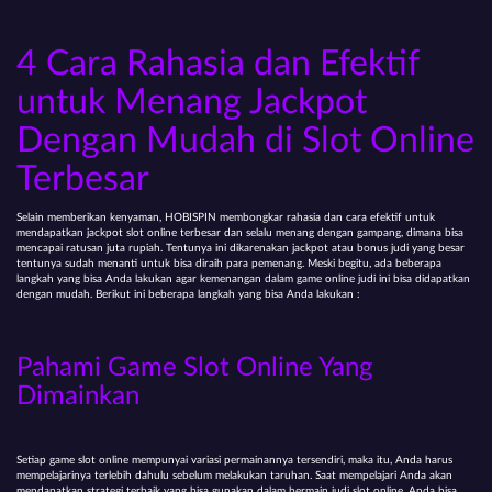
4 Cara Rahasia dan Efektif
untuk Menang Jackpot
Dengan Mudah di Slot Online
Terbesar
Selain memberikan kenyaman, HOBISPIN membongkar rahasia dan cara efektif untuk
mendapatkan jackpot slot online terbesar dan selalu menang dengan gampang, dimana bisa
mencapai ratusan juta rupiah. Tentunya ini dikarenakan jackpot atau bonus judi yang besar
tentunya sudah menanti untuk bisa diraih para pemenang. Meski begitu, ada beberapa
langkah yang bisa Anda lakukan agar kemenangan dalam game online judi ini bisa didapatkan
dengan mudah. Berikut ini beberapa langkah yang bisa Anda lakukan :
Pahami Game Slot Online Yang
Dimainkan
Setiap game slot online mempunyai variasi permainannya tersendiri, maka itu, Anda harus
mempelajarinya terlebih dahulu sebelum melakukan taruhan. Saat mempelajari Anda akan
mendapatkan strategi terbaik yang bisa gunakan dalam bermain judi slot online. Anda bisa