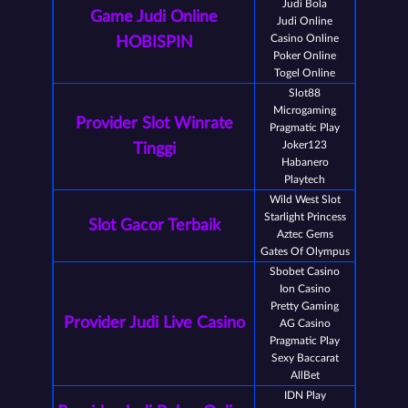
Judi Bola
Game Judi Online
Judi Online
Casino Online
HOBISPIN
Poker Online
Togel Online
Slot88
Microgaming
Provider Slot Winrate
Pragmatic Play
Joker123
Tinggi
Habanero
Playtech
Wild West Slot
Starlight Princess
Slot Gacor Terbaik
Aztec Gems
Gates Of Olympus
Sbobet Casino
Ion Casino
Pretty Gaming
Provider Judi Live Casino
AG Casino
Pragmatic Play
Sexy Baccarat
AllBet
IDN Play