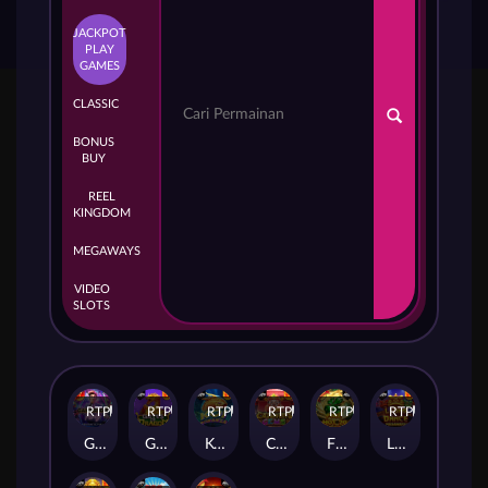
JACKPOT
PLAY
GAMES
CLASSIC
BONUS
BUY
REEL
KINGDOM
MEGAWAYS
VIDEO
SLOTS
RTP
86%
RTP
88%
RTP
92%
RTP
87%
RTP
89%
RTP
93%
Gameshow Party Jackpot Play
Gates of Dragon Jackpot Play
Koi Bonanza Jackpot Play
Caishen's Gems Jackpot Play
Fire Hot 20 Jackpot Play
Lions Dance Megaways Jackpot Play