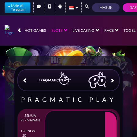
Main di
MASUK
DAF
Telegram
IDR
12,673,259,
HOT GAMES
SLOTS
LIVE CASINO
RACE
TOGEL
PRAGMATIC PLAY
SEMUA
PERMAINAN
TOP
NEW
20