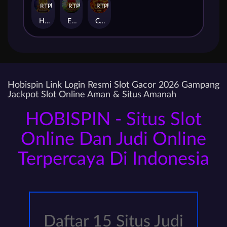
RTP
86%
RTP
92%
RTP
83%
House of Lions Megaways Jackpot Play
Egg Rush Jackpot Play
Crown of Fire Jackpot Play
Hobispin Link Login Resmi Slot Gacor 2026 Gampang
Jackpot Slot Online Aman & Situs Amanah
HOBISPIN - Situs Slot
Online Dan Judi Online
Terpercaya Di Indonesia
Daftar 15 Situs Judi