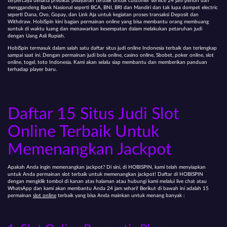
terpercaya dimana predikat pelayanan terbaik untuk customer service 24 jam penuh dan
menggandeng Bank Nasional seperti BCA, BNI, BRI dan Mandiri dan tak lupa dompet electric
seperti Dana, Ovo, Gopay, dan Link Aja untuk kegiatan proses transaksi Deposit dan
Withdraw. HobiSpin kini bagian permainan online yang bisa membantu orang membuang
suntuk di waktu luang dan menawarkan kesempatan dalam melakukan petaruhan judi
dengan Uang Asli Rupiah.
HobiSpin termasuk dalam salah satu daftar situs judi online Indonesia terbaik dan terlengkap
sampai saat ini. Dengan permainan judi bola online, casino online, Sbobet, poker online, slot
online, togel, toto Indonesia. Kami akan selalu siap membantu dan memberikan panduan
terhadap player baru.
Daftar 15 Situs Judi Slot
Online Terbaik Untuk
Memenangkan Jackpot
Apakah Anda ingin memenangkan jackpot? Di sini, di HOBISPIN, kami telah menyiapkan
untuk Anda permainan slot terbaik untuk memenangkan jackpot! Daftar di HOBISPIN
dengan mengklik tombol di kanan atas halaman atau hubungi kami melalui live chat atau
WhatsApp dan kami akan membantu Anda 24 jam sehari! Berikut di bawah ini adalah 15
permainan
slot online
terbaik yang bisa Anda mainkan untuk menang banyak :