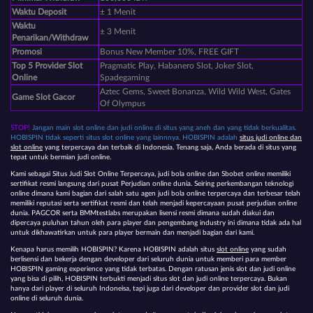
Waktu Deposit
± 1 Menit
Waktu
± 3 Menit
Penarikan/Withdraw
Promosi
Bonus New Member 10%, FREE GIFT
Top 5 Provider Slot
Pragmatic Play, Habanero Slot, Joker Slot,
Online
Spadegaming
Aztec Gems, Sweet Bonanza, Wild Wild West, Gates
Game Slot Gacor
Of Olympus
STOP!
Jangan main slot online dan judi online di situs yang aneh dan yang tidak berkualitas.
HOBISPIN tidak seperti situs slot online yang lainnnya. HOBISPIN adalah
situs judi online dan
slot online
yang terpercaya dan terbaik di Indonesia. Tenang saja, Anda berada di situs yang
tepat untuk bermian judi online.
Kami sebagai Situs Judi Slot Online Terpercaya, judi bola online dan Sbobet online memiliki
sertifikat resmi langsung dari pusat Perjudian online dunia. Seiring perkembangan teknologi
online dimana kami bagian dari salah satu agen judi bola online terpercaya dan terbesar telah
memiliki reputasi serta sertifikat resmi dan telah menjadi kepercayaan pusat perjudian online
dunia. PAGCOR serta BMMtestlabs merupakan lisensi resmi dimana sudah diakui dan
dipercaya puluhan tahun oleh para player dan pengembang industry ini dimana tidak ada hal
untuk dikhawatirkan untuk para player bermain dan menjadi bagian dari kami.
Kenapa harus memilih HOBISPIN? Karena HOBISPIN adalah situs
slot online
yang sudah
berlisensi dan bekerja dengan developer dari seluruh dunia untuk memberi para member
HOBISPIN gaming experience yang tidak terbatas. Dengan ratusan jenis slot dan judi online
yang bisa di pilih, HOBISPIN terbukti menjadi situs slot dan judi online terpercaya. Bukan
hanya dari player di seluruh Indoneisa, tapi juga dari developer dan provider slot dan judi
online di seluruh dunia.