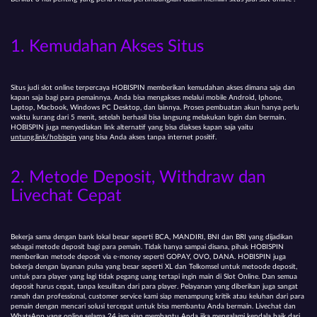
1. Kemudahan Akses Situs
Situs judi slot online terpercaya HOBISPIN memberikan kemudahan akses dimana saja dan
kapan saja bagi para pemainnya. Anda bisa mengakses melalui mobile Android, Iphone,
Laptop, Macbook, Windows PC Desktop, dan lainnya. Proses pembuatan akun hanya perlu
waktu kurang dari 5 menit, setelah berhasil bisa langsung melakukan login dan bermain.
HOBISPIN juga menyediakan link alternatif yang bisa diakses kapan saja yaitu
untung.link/hobispin
yang bisa Anda akses tanpa internet positif.
2. Metode Deposit, Withdraw dan
Livechat Cepat
Bekerja sama dengan bank lokal besar seperti BCA, MANDIRI, BNI dan BRI yang dijadikan
sebagai metode deposit bagi para pemain. Tidak hanya sampai disana, pihak HOBISPIN
memberikan metode deposit via e-money seperti GOPAY, OVO, DANA. HOBISPIN juga
bekerja dengan layanan pulsa yang besar seperti XL dan Telkomsel untuk metoode deposit,
untuk para player yang lagi tidak pegang uang tertapi ingin main di Slot Online. Dan semua
deposit harus cepat, tanpa kesulitan dari para player. Pelayanan yang diberikan juga sangat
ramah dan professional, customer service kami siap menampung kritik atau keluhan dari para
pemain dengan mencari solusi tercepat untuk bisa membantu Anda bermain. Livechat dan
WhatsApp yang online selama 24 jam siap membantu Anda jika mengalami kendala baik dari