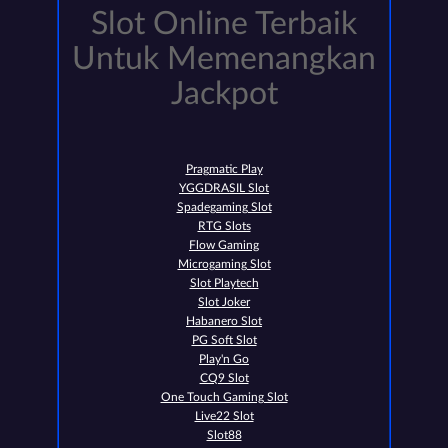
Slot Online Terbaik
Untuk Memenangkan
Jackpot
Pragmatic Play
YGGDRASIL Slot
Spadegaming Slot
RTG Slots
Flow Gaming
Microgaming Slot
Slot Playtech
Slot Joker
Habanero Slot
PG Soft Slot
Play'n Go
CQ9 Slot
One Touch Gaming Slot
Live22 Slot
Slot88