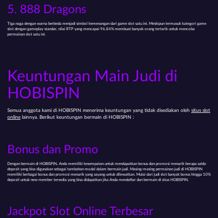
5. 888 Dragons
Tiga naga dengan warna berbeda menjadi simbol kemenangan dari game slot satu ini. Meskipun termasuk kategori game
slot dengan gameplay standar, nilai RTP yang mencapai 96,84% membuat banyak orang tertarik untuk mencoba
permainan slot satu ini.
Keuntungan Main Judi di
HOBISPIN
Semua anggota kami di HOBISPIN menerima keuntungan yang tidak disediakan oleh
situs slot
online
lainnya. Berikut keuntungan bermain di HOBISPIN :
Bonus dan Promo
Dengan bermain di HOBISPIN, Anda memiliki kesempatan untuk mendapatkan bonus dan promosi menarik berupa saldo
deposit yang bisa digunakan sebagai tambahan modal dalam bermain judi. Masing-masing permainan judi di HOBISPIN
memiliki berbagai bonus dan promosi menarik yang sayang untuk dilewatkan. Mulai dari judi slot banyak bonus hingga 10%
deposit untuk new member tersedia yang bisa didapatkan jika Anda mendaftar dan bermain di situs HOBISPIN.
Jackpot Slot Online Terbesar