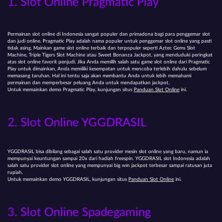
1. Slot Online Pragmatic Play
Permainan slot online di Indonesia sangat populer dan primadona bagi para penggemar slot
dan judi online. Pragmatic Play adalah nama populer untuk penggemar slot online yang pasti
tidak asing. Mainkan game slot online terbaik dan terpopuler seperti Aztec Gems Slot
Machine, Triple Tigers Slot Machine atau Sweet Bonanza Jackpot, yang menduduki peringkat
atas slot online favorit penjudi. Jika Anda memilih salah satu game slot online dari Pragmatic
Play untuk dimainkan, Anda memiliki kesempatan untuk mencoba terlebih dahulu sebelum
memasang taruhan. Hal ini tentu saja akan membantu Anda untuk lebih memahami
permainan dan memperbesar peluang Anda untuk mendapatkan jackpot.
Untuk memainkan demo Pragmatic Play, kunjungan situs
Panduan Slot Online
ini.
2. Slot Online YGGDRASIL
YGGDRASIL bisa dibilang sebagai salah satu provider mesin slot online yang baru, namun ia
mempunyai keuntungan sampai 20x dari hadiah freespin. YGGDRASIL slot Indonesia adalah
salah satu provider slot online yang mempunyai big win jackpot terbesar sampai ratusan juta
rupiah.
Untuk memainkan demo YGGDRASIL, kunjungan situs
Panduan Slot Online
ini.
3. Slot Online Spadegaming