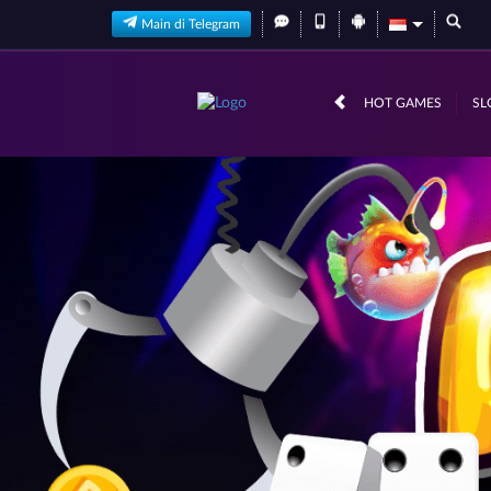
Main di Telegram
HOT GAMES
SL