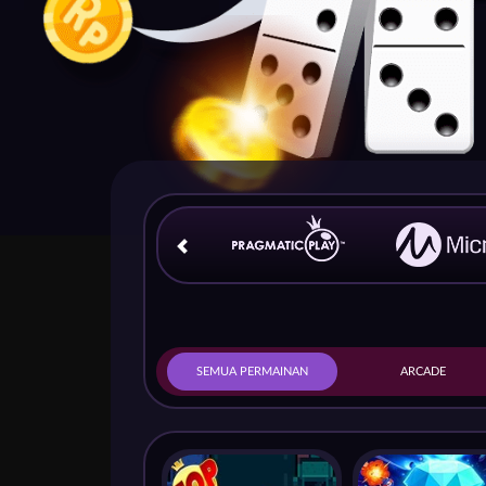
SEMUA PERMAINAN
ARCADE