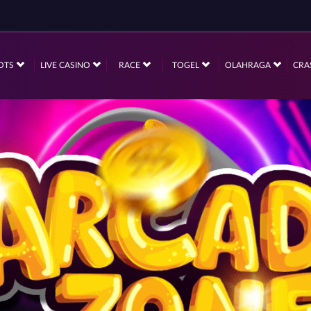
OTS
LIVE CASINO
RACE
TOGEL
OLAHRAGA
CRA