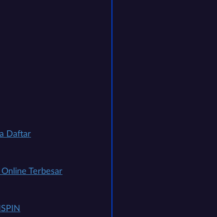
a Daftar
 Online Terbesar
BISPIN