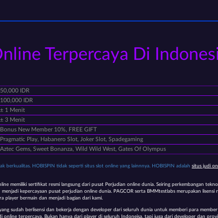
Online Terpercaya Di Indone
50,000 IDR
100,000 IDR
± 1 Menit
± 3 Menit
Bonus New Member 10%, FREE GIFT
Pragmatic Play, Habanero Slot, Joker Slot, Spadegaming
Aztec Gems, Sweet Bonanza, Wild Wild West, Gates Of Olympus
dak berkualitas. HOBISPIN tidak seperti situs slot online yang lainnnya. HOBISPIN adalah
situs judi o
line memiliki sertifikat resmi langsung dari pusat Perjudian online dunia. Seiring perkembangan tekno
telah menjadi kepercayaan pusat perjudian online dunia. PAGCOR serta BMMtestlabs merupakan lisensi
a player bermain dan menjadi bagian dari kami.
ang sudah berlisensi dan bekerja dengan developer dari seluruh dunia untuk memberi para member 
di online terpercaya. Bukan hanya dari player di seluruh Indoneisa, tapi juga dari developer dan provi