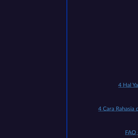
4 Hal Y
4 Cara Rahasia 
FAQ -