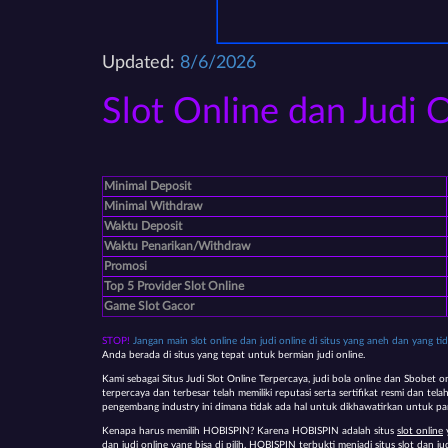
Updated:
8/6/2026
Slot Online dan Judi 
Minimal Deposit
Minimal Withdraw
Waktu Deposit
Waktu Penarikan/Withdraw
Promosi
Top 5 Provider Slot Online
Game Slot Gacor
STOP!
Jangan main slot online dan judi online di situs yang aneh dan yang ti
Anda berada di situs yang tepat untuk bermian judi online.
Kami sebagai Situs Judi Slot Online Terpercaya, judi bola online dan Sbobet on
terpercaya dan terbesar telah memiliki reputasi serta sertifikat resmi dan 
pengembang industry ini dimana tidak ada hal untuk dikhawatirkan untuk par
Kenapa harus memilih HOBISPIN? Karena HOBISPIN adalah situs
slot online
y
dan judi online yang bisa di pilih, HOBISPIN terbukti menjadi situs slot dan ju