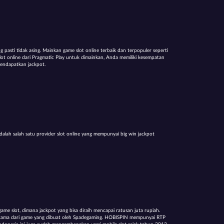
pasti tidak asing. Mainkan game slot online terbaik dan terpopuler seperti
slot online dari Pragmatic Play untuk dimainkan, Anda memiliki kesempatan
endapatkan jackpot.
alah salah satu provider slot online yang mempunyai big win jackpot
me slot, dimana jackpot yang bisa diraih mencapai ratusan juta rupiah.
k utama dari game yang dibuat oleh Spadegaming. HOBISPIN mempunyai RTP