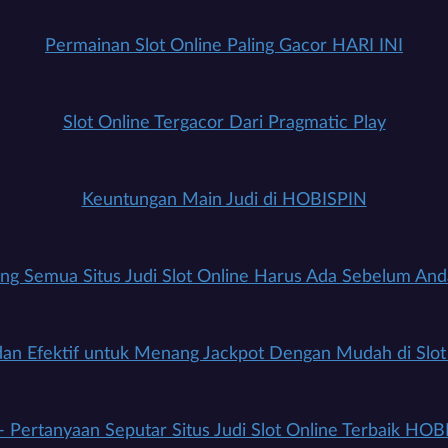
Permainan Slot Online Paling Gacor HARI INI
Slot Online Tergacor Dari Pragmatic Play
Keuntungan Main Judi di HOBISPIN
ang Semua Situs Judi Slot Online Harus Ada Sebelum And
dan Efektif untuk Menang Jackpot Dengan Mudah di Slot
 Pertanyaan Seputar Situs Judi Slot Online Terbaik HO