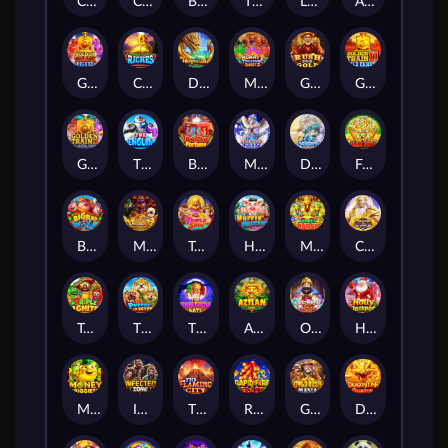
Crown of Hades
Cyber Rabbit
BUFFALO LEGEND
Thunder Lord
LIBERTY HEROINER
AZTLAN GEMS2
GOLDEN TRAIN DELUXE
Choo Choo Riches
Dragon Link Fortune
Mummy’s Treasure Quest 2
Gold Rush
GOLDEN TRAIN 2
Golden Train Ⅲ: Black Ore
THE PENGUINS
Bao Zhu Fortune
Magic Bingo Queen
Dragon's Blaze Link
Fortune Gold Pots
Big Bad Wolf
Mummy’s Treasure Quest
Triple Spin Xtreme
Huffin'and Puffin'Jackpot
MUMMY'S CURSE
Crown of Olympus
Triple Ignite
THE PUPPIES IN EGYPT
The Hallowin Bats
Aztlan Gems
Ore Rush: Cart Collector
Holly Jackpot
Money Piggies
INFECTED ZONE
THE FLAME CITY
RAPID FIRE BLAST
Gold Rush Mania
Dragon Link Collection