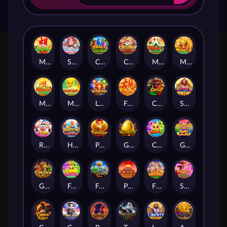
MAHJONG WINS
Starlight Princess 2000
Crazy Chicken
Caishen Mahjong: Triple Luck
Mahjong Fortune 2: Dragon Riches
Mahjong Fortune 3
MAHJONG FORTUNE
MAHJONG BONUS
Lotus Lanterns: Dragon's Fortune
Fortune Mahjong
Chili Chili Hot
SUPER HEROINE
RICH PIGGIES
Huffin’ And Puffin’ Rising
Phoenix Link - Collection
GOLDEN DRAGON EGG
Clucky Cash
Gems Bonanza
GOLDEN FAFAFA
Farm Fortune Wheel
Feeding Time
Pompeii’s Blaze 1000
FIVE BLESSINGS ARRIVE
Skeleton Thief