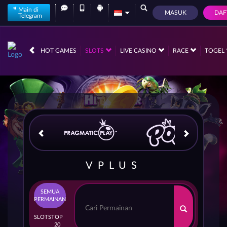
Main di
MASUK
DAF
Telegram
IDR
12,732,301,
HOT GAMES
SLOTS
LIVE CASINO
RACE
TOGEL
VPLUS
SEMUA
PERMAINAN
SLOTS
TOP
20