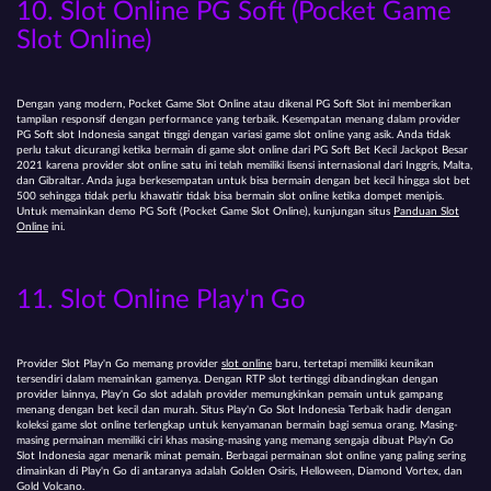
10. Slot Online PG Soft (Pocket Game
Slot Online)
Dengan yang modern, Pocket Game Slot Online atau dikenal PG Soft Slot ini memberikan
tampilan responsif dengan performance yang terbaik. Kesempatan menang dalam provider
PG Soft slot Indonesia sangat tinggi dengan variasi game slot online yang asik. Anda tidak
perlu takut dicurangi ketika bermain di game slot online dari PG Soft Bet Kecil Jackpot Besar
2021 karena provider slot online satu ini telah memiliki lisensi internasional dari Inggris, Malta,
dan Gibraltar. Anda juga berkesempatan untuk bisa bermain dengan bet kecil hingga slot bet
500 sehingga tidak perlu khawatir tidak bisa bermain slot online ketika dompet menipis.
Untuk memainkan demo PG Soft (Pocket Game Slot Online), kunjungan situs
Panduan Slot
Online
ini.
11. Slot Online Play'n Go
Provider Slot Play'n Go memang provider
slot online
baru, tertetapi memiliki keunikan
tersendiri dalam memainkan gamenya. Dengan RTP slot tertinggi dibandingkan dengan
provider lainnya, Play'n Go slot adalah provider memungkinkan pemain untuk gampang
menang dengan bet kecil dan murah. Situs Play'n Go Slot Indonesia Terbaik hadir dengan
koleksi game slot online terlengkap untuk kenyamanan bermain bagi semua orang. Masing-
masing permainan memiliki ciri khas masing-masing yang memang sengaja dibuat Play'n Go
Slot Indonesia agar menarik minat pemain. Berbagai permainan slot online yang paling sering
dimainkan di Play'n Go di antaranya adalah Golden Osiris, Helloween, Diamond Vortex, dan
Gold Volcano.