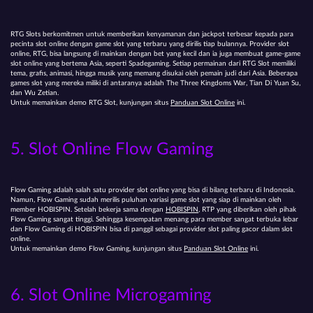
RTG Slots berkomitmen untuk memberikan kenyamanan dan jackpot terbesar kepada para
pecinta slot online dengan game slot yang terbaru yang dirilis tiap bulannya. Provider slot
online, RTG, bisa langsung di mainkan dengan bet yang kecil dan ia juga membuat game-game
slot online yang bertema Asia, seperti Spadegaming. Setiap permainan dari RTG Slot memiliki
tema, grafis, animasi, hingga musik yang memang disukai oleh pemain judi dari Asia. Beberapa
games slot yang mereka miliki di antaranya adalah The Three Kingdoms War, Tian Di Yuan Su,
dan Wu Zetian.
Untuk memainkan demo RTG Slot, kunjungan situs
Panduan Slot Online
ini.
5. Slot Online Flow Gaming
Flow Gaming adalah salah satu provider slot online yang bisa di bilang terbaru di Indonesia.
Namun, Flow Gaming sudah merilis puluhan variasi game slot yang siap di mainkan oleh
member HOBISPIN. Setelah bekerja sama dengan
HOBISPIN
, RTP yang diberikan oleh pihak
Flow Gaming sangat tinggi. Sehingga kesempatan menang para member sangat terbuka lebar
dan Flow Gaming di HOBISPIN bisa di panggil sebagai provider slot paling gacor dalam slot
online.
Untuk memainkan demo Flow Gaming, kunjungan situs
Panduan Slot Online
ini.
6. Slot Online Microgaming