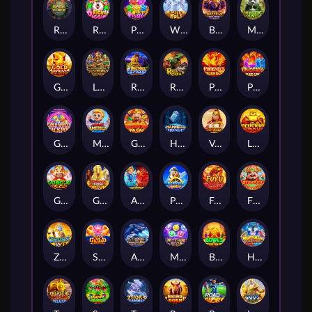
RAGE T-REX
RICH PIGGIES WORLD
PIGGIES WEALTHY ANGELIC
Wild Wolf Xtreme
Buffalo Triple Fury
Mystic Panda
GOLD AROWANA
LEGEND OF SPOOKY LINK
Riches Express
RAGE T-REX 2
Phoenix's Golden Basin
Phoenix Blaze Link
Gold Wheel Jackpot
Make America Great Again
GONG XI FA CAI
HAMMER OF THUNDER
Valiant of Athena
LUCKY BUDDHA
GONG XI FA CAI
Galloping Horse Fortune
Angel vs Devil Ultimate Goal Showdown
PENGUIN QUEST
Fuyu Phoenix
FORTUNE GOD BLESSING
ZEUS POWER
Super Gold Arowana
Astro Rift Bonanza
Mythic Gems: Five Realms
BOWLS OF FORTUNE
Huffin’ And Puffin’ Ultra Wheel