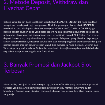
2. Metode Deposit, Withdraw dan
Livechat Cepat
Bekerja sama dengan bank lokal besar seperti BCA, MANDIRI, BNI dan BRI yang dijadikan
sebagai metode deposit bagi para pemain. Tidak hanya sampai disana, pihak HOBISPIN
memberikan metode deposit via e-money seperti GOPAY, OVO, DANA. HOBISPIN juga
bekerja dengan layanan pulsa yang besar seperti XL dan Telkomsel untuk metoode deposit,
untuk para player yang lagi tidak pegang uang tertapi ingin main di Slot Online. Dan semua
deposit harus cepat, tanpa kesulitan dari para player. Pelayanan yang diberikan juga sangat
ramah dan professional, customer service kami siap menampung kritik atau keluhan dari para
pemain dengan mencari solusi tercepat untuk bisa membantu Anda bermain. Livechat dan
WhatsApp yang online selama 24 jam siap membantu Anda jika mengalami kendala baik dari
segi teknis ataupun tentang deposit / withdraw.
3. Banyak Promosi dan Jackpot Slot
Terbesar
Membanding situs judi slot online terpercaya, hanya HOBISPIN yang memberikan promosi
terbesar yang bisa Anda klaim baik bagi new member atau member lama yang sudah
bergabung. Promosi yang diberikan semua asli, dimana para pemain bisa klaim dengan syarat
yang wajar.