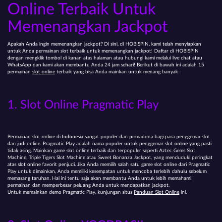
Online Terbaik Untuk
Memenangkan Jackpot
Apakah Anda ingin memenangkan jackpot? Di sini, di HOBISPIN, kami telah menyiapkan
untuk Anda permainan slot terbaik untuk memenangkan jackpot! Daftar di HOBISPIN
dengan mengklik tombol di kanan atas halaman atau hubungi kami melalui live chat atau
WhatsApp dan kami akan membantu Anda 24 jam sehari! Berikut di bawah ini adalah 15
permainan
slot online
terbaik yang bisa Anda mainkan untuk menang banyak :
1. Slot Online Pragmatic Play
Permainan slot online di Indonesia sangat populer dan primadona bagi para penggemar slot
dan judi online. Pragmatic Play adalah nama populer untuk penggemar slot online yang pasti
tidak asing. Mainkan game slot online terbaik dan terpopuler seperti Aztec Gems Slot
Machine, Triple Tigers Slot Machine atau Sweet Bonanza Jackpot, yang menduduki peringkat
atas slot online favorit penjudi. Jika Anda memilih salah satu game slot online dari Pragmatic
Play untuk dimainkan, Anda memiliki kesempatan untuk mencoba terlebih dahulu sebelum
memasang taruhan. Hal ini tentu saja akan membantu Anda untuk lebih memahami
permainan dan memperbesar peluang Anda untuk mendapatkan jackpot.
Untuk memainkan demo Pragmatic Play, kunjungan situs
Panduan Slot Online
ini.