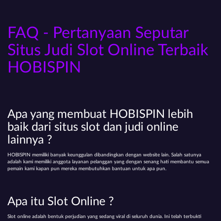
FAQ - Pertanyaan Seputar
Situs Judi Slot Online Terbaik
HOBISPIN
Apa yang membuat HOBISPIN lebih
baik dari situs slot dan judi online
lainnya ?
HOBISPIN memiliki banyak keunggulan dibandingkan dengan website lain. Salah satunya
adalah kami memiliki anggota layanan pelanggan yang dengan senang hati membantu semua
pemain kami kapan pun mereka membutuhkan bantuan untuk apa pun.
Apa itu Slot Online ?
Slot online adalah bentuk perjudian yang sedang viral di seluruh dunia. Ini telah terbukti