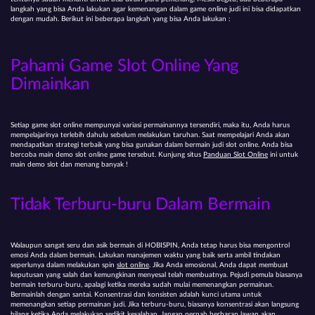
langkah yang bisa Anda lakukan agar kemenangan dalam game online judi ini bisa didapatkan
dengan mudah. Berikut ini beberapa langkah yang bisa Anda lakukan :
Pahami Game Slot Online Yang
Dimainkan
Setiap game slot online mempunyai variasi permainannya tersendiri, maka itu, Anda harus
mempelajarinya terlebih dahulu sebelum melakukan taruhan. Saat mempelajari Anda akan
mendapatkan strategi terbaik yang bisa gunakan dalam bermain judi slot online. Anda bisa
bercoba main demo slot online game tersebut. Kunjung situs
Panduan Slot Online
ini untuk
main demo slot dan menang banyak !
Tidak Terburu-buru Dalam Bermain
Walaupun sangat seru dan asik bermain di HOBISPIN, Anda tetap harus bisa mengontrol
emosi Anda dalam bermain. Lakukan manajemen waktu yang baik serta ambil tindakan
seperlunya dalam melakukan spin
slot online
. Jika Anda emosional, Anda dapat membuat
keputusan yang salah dan kemungkinan menyesal telah membuatnya. Pejudi pemula biasanya
bermain terburu-buru, apalagi ketika mereka sudah mulai memenangkan permainan.
Bermainlah dengan santai. Konsentrasi dan konsisten adalah kunci utama untuk
memenangkan setiap permainan judi. Jika terburu-buru, biasanya konsentrasi akan langsung
hilang ketika Anda melakukan sedikit kesalahan. Jangan pernah berharap lawan akan