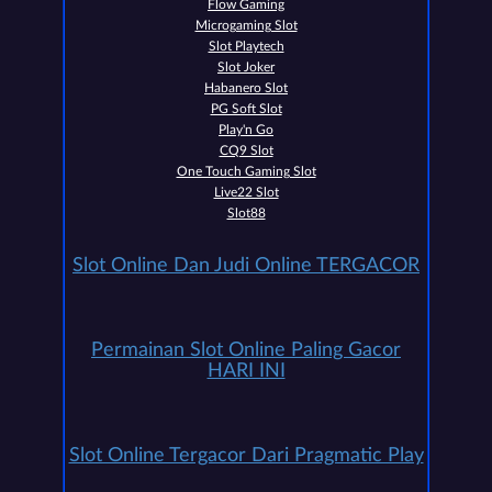
Flow Gaming
Microgaming Slot
Slot Playtech
Slot Joker
Habanero Slot
PG Soft Slot
Play'n Go
CQ9 Slot
One Touch Gaming Slot
Live22 Slot
Slot88
Slot Online Dan Judi Online TERGACOR
Permainan Slot Online Paling Gacor
HARI INI
Slot Online Tergacor Dari Pragmatic Play