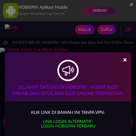
×
HOBISPIN Aplikasi Mobile
UNDUH
Jangan tampilkan lagi hari ini
Masuk
Daftar
SINI PASTI WD LE. HOBISPIN - Slot Online dan Situs Judi Slot Online Terperca
×
SELAMAT DATANG DI HOBISPIN - AGENT SLOT
ONLINE DAN SITUS JUDI SLOT ONLINE TERPERCAYA.
JACKPOT
PLAY
KLIK LINK DI BAWAH INI TANPA VPN:
IDR
12,666,640,118
LINK LOGIN ALTERNATIF:
LOGIN HOBISPIN TERBARU